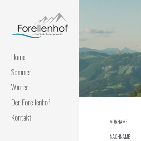
Zum
Inhalt
springen
Ferienhaus
FORELLENHOF
Home
TIROL
Sommer
Winter
Der Forellenhof
Kontakt
VORNAME
NACHNAME