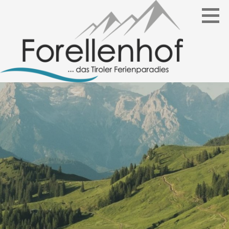
Ferienhaus
FORELLENHOF TIROL